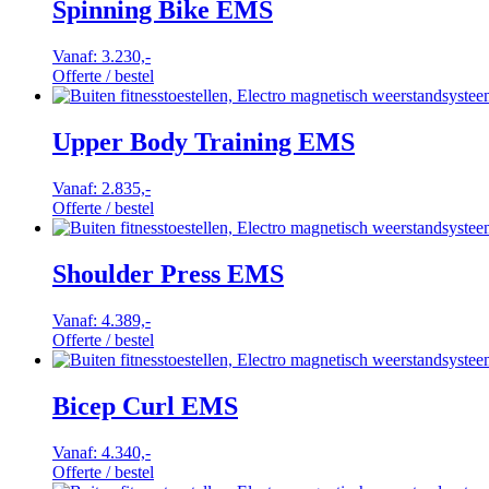
Spinning Bike EMS
Vanaf:
3.230,-
Offerte / bestel
Upper Body Training EMS
Vanaf:
2.835,-
Offerte / bestel
Shoulder Press EMS
Vanaf:
4.389,-
Offerte / bestel
Bicep Curl EMS
Vanaf:
4.340,-
Offerte / bestel