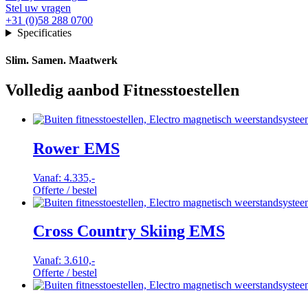
Stel uw vragen
+31 (0)58 288 0700
Specificaties
Slim. Samen. Maatwerk
Volledig aanbod Fitnesstoestellen
Rower EMS
Vanaf:
4.335,-
Offerte / bestel
Cross Country Skiing EMS
Vanaf:
3.610,-
Offerte / bestel