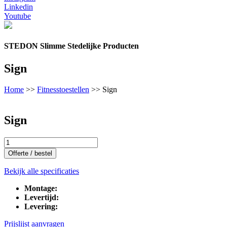
Linkedin
Youtube
STEDON Slimme Stedelijke Producten
Sign
Home
>>
Fitnesstoestellen
>>
Sign
Sign
Sign
aantal
Offerte / bestel
Bekijk alle specificaties
Montage:
Levertijd:
Levering:
Prijslijst aanvragen